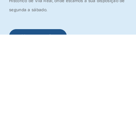
Histórico de Vila Real,
onde estamos à sua disposição de
segunda a sábado.
Marcar consulta
Somos uma Clínica Dentária em Vila Real dedicada à
Ortodontia, Implantologia, Reabilitação Oral e Estética.
Registado na ERS:
OMD: 04718
Estabelecimento – 117398